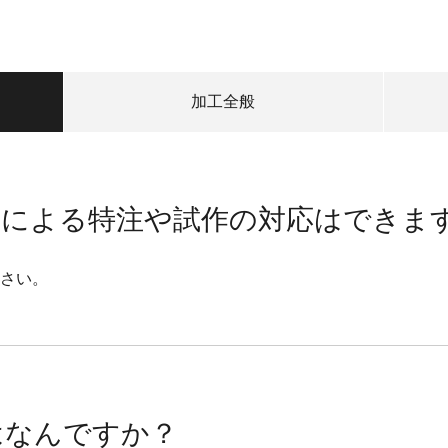
加工全般
別による特注や試作の対応はできま
さい。
はなんですか？