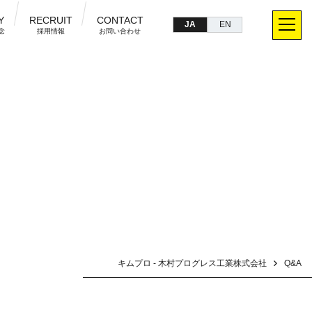
Y
RECRUIT
CONTACT
JA
EN
念
採用情報
お問い合わせ
キムプロ - 木村プログレス工業株式会社
Q&A