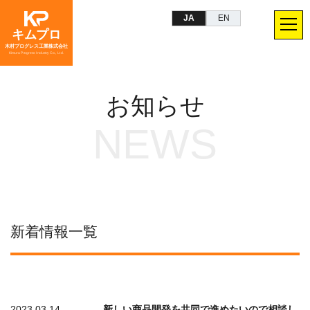
JA
EN
キムプロ
木村プログレス工業株式会社
Kimura Progress Industry Co., Ltd.
お知らせ
N
E
W
S
新着情報一覧
2023.03.14
新しい商品開発を共同で進めたいので相談し